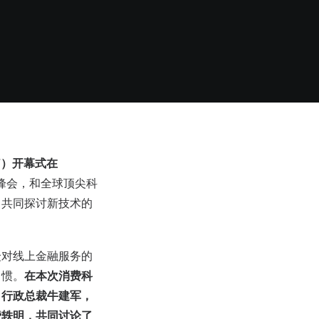
22”）开幕式在
科技峰会，和全球顶尖科
，共同探讨新技术的
众对线上金融服务的
习惯。
在本次消费科
、行政总裁牛建军，
费轶明，共同讨论了