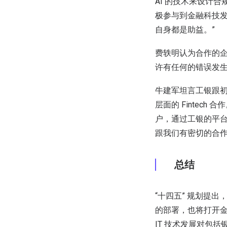
AI 的技术来设计
极参与到金融科技
自身都是助益。”
费轶明认为合作的企
许有任何的错误发生
牛建军坦言工银跟初
层面的 Fintec
户，通过工银的平
跟我们有密切的合作
总结
“十四五” 规划提
的部署，也将打开
IT 技术发展对包