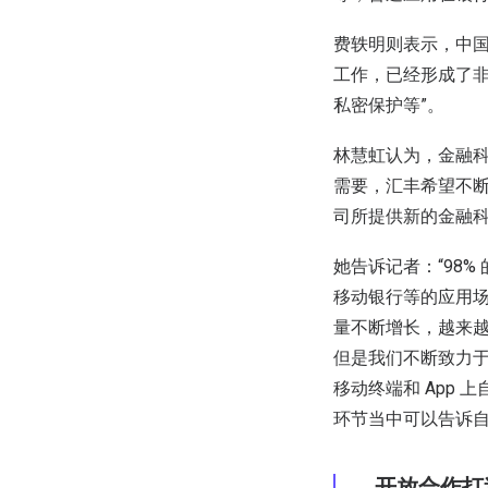
费轶明则表示，中
工作，已经形成了非
私密保护等”。
林慧虹认为，金融
需要，汇丰希望不
司所提供新的金融
她告诉记者：“98
移动银行等的应用场
量不断增长，越来越
但是我们不断致力
移动终端和 App
环节当中可以告诉自
开放合作打