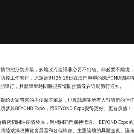
疫情防控形勢升級，多地政府建議非必要不出省、非必要不離境
防控工作安排，原定於8月26-28日在澳門舉辦的BEYOND國際
po)將延期舉行，具體舉辦時間將視疫情防控情況在近期另行通知。
延期給大家帶來的不便深表歉意，也真誠感謝所有人對我們的信
與BEYOND Expo，讓BEYOND Expo變得更好、更有價值！
o組委會將密切關注疫情發展，與相關部門保持溝通。 BEYOND Exp
也將陸續揭曉博覽會展區和各個峰會、主題論壇的具體嘉賓、議